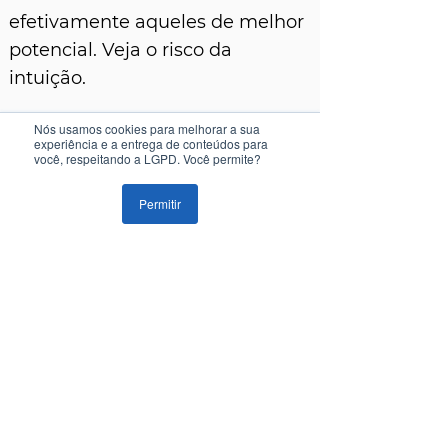
efetivamente aqueles de melhor
potencial. Veja o risco da
intuição.
Nós usamos cookies para melhorar a sua
Isso significa desprezar nossos
experiência e a entrega de conteúdos para
você, respeitando a LGPD. Você permite?
sentimentos mais profundos?
Não. Há momentos em que o
Permitir
pensamento rápido nos serve
bem e pode até ser lógico.
Algumas vezes podemos confiar
em nossa intuição quando se
trata de tomar decisões e isso é
mais verdadeiro quando as
primeiras respostas instintivas
vierem acompanhadas de um