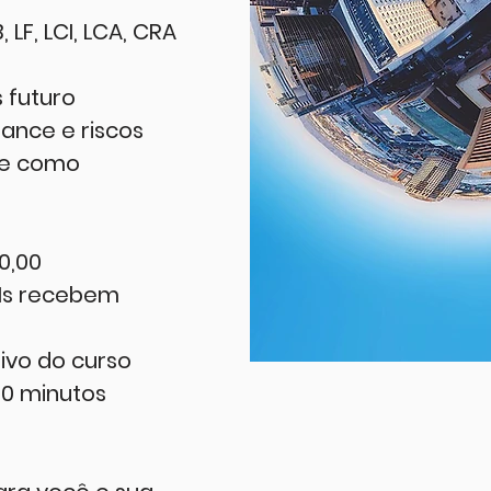
 LF, LCI, LCA, CRA
s futuro
ance e riscos
r e como
50,00
AIs recebem
sivo do curso
30 minutos