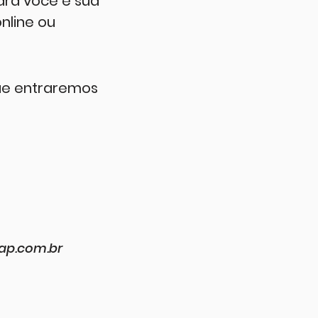
ra você e sua
nline ou
ue entraremos
cap.com.br