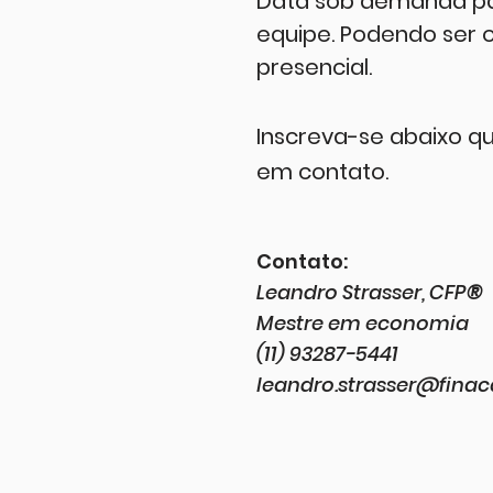
Data sob demanda pa
equipe. Podendo ser o
presencial.
Inscreva-se abaixo q
em contato.
Contato:
Leandro Strasser, CFP
®
Mestre em economia
(11) 93287-5441
leandro.strasser@fina