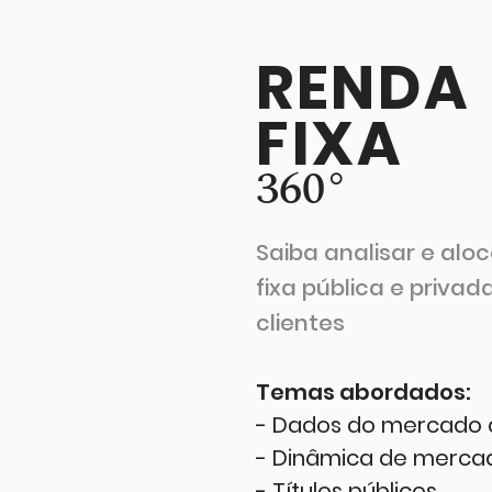
RENDA
FIXA
360°
Saiba analisar e alo
fixa pública e privad
clientes
Temas abordados:
- Dados do mercado d
- Dinâmica de mercad
- Títulos públicos